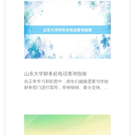
愿。 北京影瑶广告有限公司 “月到中秋分外
明，东谈主到佳节别样亲。”这句经典祝愿，谈
出了中秋团圆的慷慨。在发奋的生涯节拍中，
东谈主们更需要这么的致意，指示咱们帮手亲
情、友情和爱情。一句“月满东谈主团圆，幸福
又一年”，不仅抒发了对家东谈主的回顾，也请
托了对改
山东大学财务处电话查询指南
在正常学习和职责中，师生们频频需要与学校
财务部门进行雷同，举例报销、膏火交纳、发
票开具等事务。为了方便大家实时赢得信息，
了解山东大学财务处的关连神态至关紧迫。 山
东大学财务处是慎重全校财务职责的中枢部
门，其主要职责包括预算照应、资金调配、财
务核算及服务保险等。如需究诘有关事宜，可
拨打财务处官方电话进行究诘。阐明最新信
息，山东大学财务处的关连电话为：**0531-