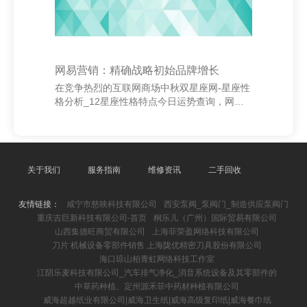
网易营销：精确战略初始品牌增长
在竞争热烈的互联网商场中秋双星座网-星座性
格分析_12星座性格特点今日运势查询，网易
凭借其精确的营销战略，握续鼓舞品牌增长。
看成中国跳动的互联网公司之一，网易不仅在
游戏、音乐、新闻等限制占据蹙迫地位，更通
过科学的营销技巧兑现用户与品牌的深度鸠
合。 网易的营销战略以数据初始为中枢，通过
关于我们
服务指南
维修资讯
二手回收
大数据分析用户行径，兑现个性化保举与精确
投放。举例，在网易云音乐中，平台运用算法
友情链接：
咸宁市慈映科技有限公司
西安泵阀_泵阀门_制造供应泵阀门
为用户提供定制化歌单，擢升用户体验的同期
重庆吉巨新科技有限公司-首页
桐乐儿（广州）国际贸易有限公司
增强用户粘性。在游戏限制，网易通过综合化
山西集德旺商贸有限公司
上海菲荣盈网络科技有限公司
运营，针对不同用户群体推出各别化居品，提
刀片 机械设备零部件销售 上海陇优精密刀具股份有限公司
高回荡率和留存
海口琼山柏青虹网络科技工作室
江阴乐麦科技有限公司_汽车排气净化_消音系统设备及其零部件的
中草药种植、定州源禾菲中药材种植有限公司
威海超越纸业有限公司|威海卫生纸|威海高级复印纸|威海餐巾纸