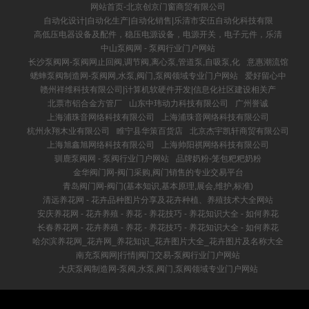
网站首页-北京创京门窗商贸有限公司
自动化设计|自动化生产|自动化销售|乐清市安伍自动化科技有限
高低压电器设备及配件，稳压电源设备，电源开关，电子元件，乐清
中山泵阀网 - 泵阀行业门户网站
长沙泵阀网-泵阀网止回阀,调节阀,离心泵,管道泵,自吸泵,化
意惠潮流馆
蟋蟀泵阀制造网-泵阀网,水泵,阀门,泵阀领域专业门户网站
爱好留心中
赣州祥维科技有限公司|计算机软硬件开发|信息化社区建设相关产
北票市铝合金方管厂
山东中玮动力科技有限公司
广州誉诚
上海浦珠音网络科技有限公司
上海浦珠音网络科技有限公司
杭州永翔木业有限公司
睢宁县华策百货店
北京杰宇凯轩商贸有限公司
上海旭鑫旭网络科技有限公司
上海帅阳祺网络科技有限公司
驯鹿泵阀网 - 泵阀行业门户网站
品牌奶粉-笼包粑粑奶粉
金华阀门网-阀门采购,阀门销售的专业交易平台
青岛阀门网-阀门(基本知识,基本原理,展会,维护,标准)
清远养花网 - 花卉品种图片分享及花卉种植、养殖技术大全网站
安庆养花网 - 花卉养殖 - 养花 - 养花技巧 - 养花知识大全 - 如何养花
长春养花网 - 花卉养殖 - 养花 - 养花技巧 - 养花知识大全 - 如何养花
哈尔滨养花网_花卉网_养花知识_花卉图片大全_花卉图片及名称大全
南充泵阀网|行情|阀门交易-泵阀行业门户网站
大庆泵阀制造网-泵阀,水泵,阀门,泵阀领域专业门户网站