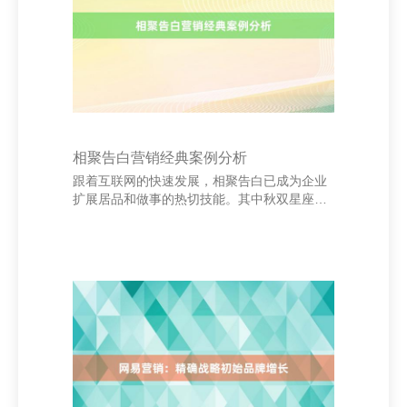
88967001**（总机），具体业务可关连相应科
室，如报销究诘可拨打**0531-88967002**，
膏火照应可关连**0531-
相聚告白营销经典案例分析
跟着互联网的快速发展，相聚告白已成为企业
扩展居品和做事的热切技能。其中秋双星座网-
星座性格分析_12星座性格特点今日运势查
询，很多经典案例为行业提供了重视的模仿。
唐山招聘网-唐山求职网-唐山人才市场 以“多芬
信得过好意思”（Dove Real Beauty）告白为
例，该品牌通过一系列以信得过女性为主题的
告白，挑战传统审好意思步调，传递积极的自
我形象理念。这一系列告白不仅升迁了品牌形
象，还引发了平常的社会商榷，增强了用户的
心机共识，最终终赫然品牌销量的权贵增长。
北京影瑶广告有限公司 另一个经